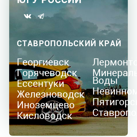
СТАВРОПОЛЬСКИЙ КРАЙ
Георгиевск
Лермонт
Горячеводск
Минерал
Воды
Ессентуки
Невинно
Железноводск
Пятигорс
Иноземцево
Ставропо
Кисловодск