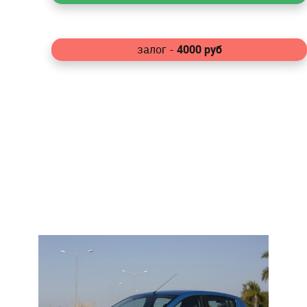
4000
руб
залог -