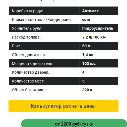
Коробка передач:
Автомат
Климат-контроль/Кондиционер
есть
Усилитель руля
Гидроусилитель
Расход толива:
7,2 л/100 км
Бак:
50 л
Объем двигателя:
1,4 лл
Мощность двигателя:
103 л.с.
Количество дверей:
4
Количество мест:
5
Объем багажника:
320 л
Калькулятор расчета цены
от 2200
руб
/сутки