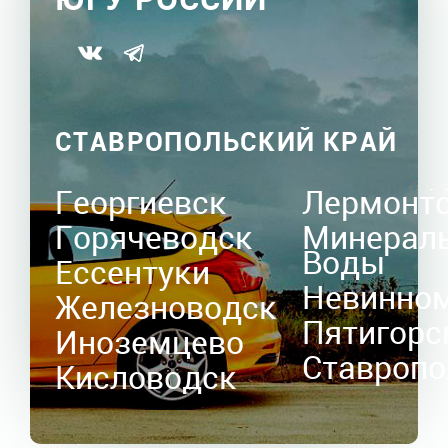
СТАВРОПОЛЬСКИЙ КРАЙ
Георгиевск
Лермонт
Горячеводск
Минерал
Воды
Ессентуки
Невинно
Железноводск
Пятигорс
Иноземцево
Ставропо
Кисловодск