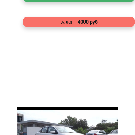
4000
руб
залог -