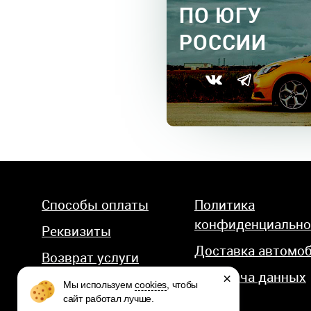
ПО ЮГУ
РОССИИ
Способы оплаты
Политика
конфиденциально
Реквизиты
Доставка автомо
Возврат услуги
Передача данных
×
Мы используем
cookies
, чтобы
сайт работал лучше.