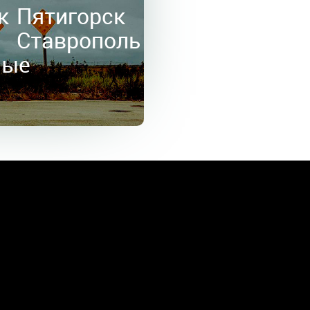
к
Пятигорск
в
Ставрополь
ные