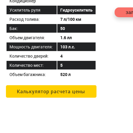
Кондиционер
Усилитель руля
Гидроусилитель
зал
Расход толива:
7 л/100 км
Бак:
50
Объем двигателя:
1.6 лл
Мощность двигателя:
103 л.с.
Количество дверей:
4
Количество мест:
5
Объем багажника:
520 л
Калькулятор расчета цены