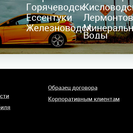
Горячеводск
Кисловодс
Ессентуки
Лермонто
Железноводск
Минераль
Воды
Образец договора
сти
Корпоративным клиентам
биля