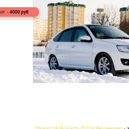
4000
руб
ог -
Прокат LADA Granta 2023 в Иноземцево
- 