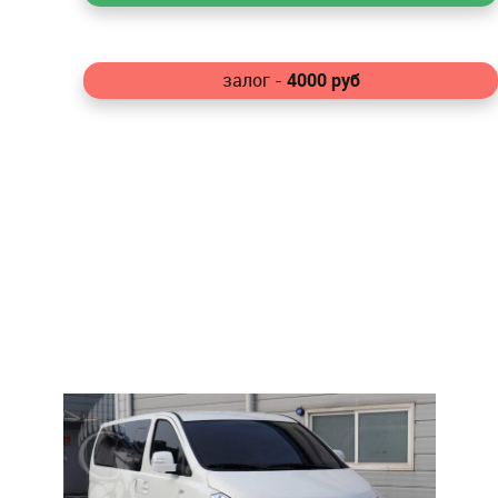
4000
руб
залог -