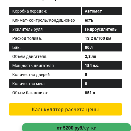
Коробка передач:
Автомат
Климат-контроль/Кондиционер
есть
Усилитель руля
Гидроусилитель
Расход толива:
13,2 л/100 км
Бак:
86 л
Объем двигателя:
2,3 лл
Мощность двигателя:
184 л.с.
Количество дверей:
5
Количество мест:
8
Объем багажника:
851 л
Калькулятор расчета цены
от 5200
руб
/сутки