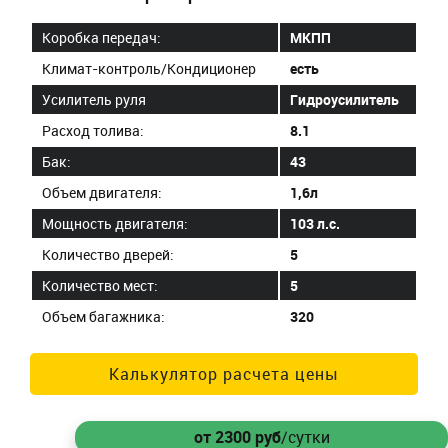
Коробка передач:
МКПП
Климат-контроль/Кондиционер
есть
Усилитель руля
Гидроусилитель
Расход толива:
8.1
Бак:
43
Объем двигателя:
1,6л
Мощность двигателя:
103 л.с.
Количество дверей:
5
Количество мест:
5
Объем багажника:
320
Калькулятор расчета цены
от 2300
руб
/сутки