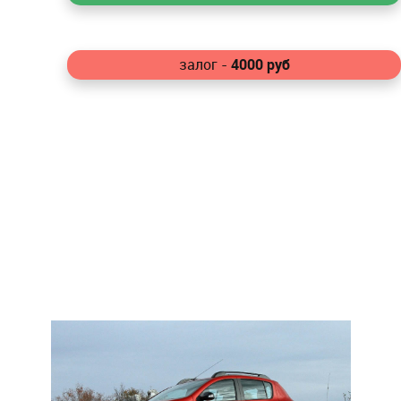
4000
руб
залог -