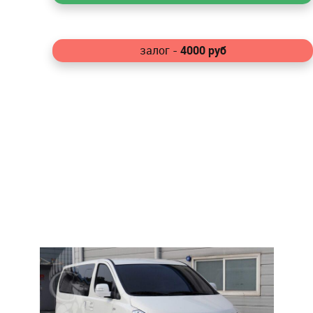
4000
руб
залог -