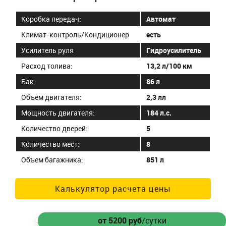
Коробка передач:
Автомат
Климат-контроль/Кондиционер
есть
Усилитель руля
Гидроусилитель
Расход толива:
13,2 л/100 км
Бак:
86 л
Объем двигателя:
2,3 лл
Мощность двигателя:
184 л.с.
Количество дверей:
5
Количество мест:
8
Объем багажника:
851 л
Калькулятор расчета цены
от 5200
руб
/сутки