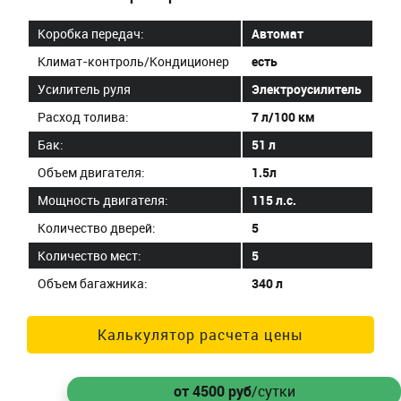
Коробка передач:
Автомат
Климат-контроль/Кондиционер
есть
Усилитель руля
Электроусилитель
Расход толива:
7 л/100 км
Бак:
51 л
Объем двигателя:
1.5л
Мощность двигателя:
115 л.с.
Количество дверей:
5
Количество мест:
5
Объем багажника:
340 л
Калькулятор расчета цены
от 4500
руб
/сутки