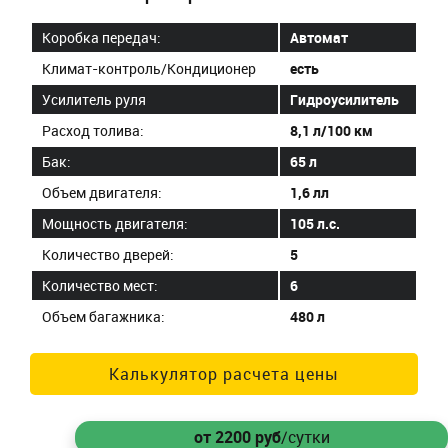
Коробка передач:
Автомат
Климат-контроль/Кондиционер
есть
Усилитель руля
Гидроусилитель
Расход толива:
8,1 л/100 км
Бак:
65 л
Объем двигателя:
1,6 лл
Мощность двигателя:
105 л.с.
Количество дверей:
5
Количество мест:
6
Объем багажника:
480 л
Калькулятор расчета цены
от 2200
руб
/сутки