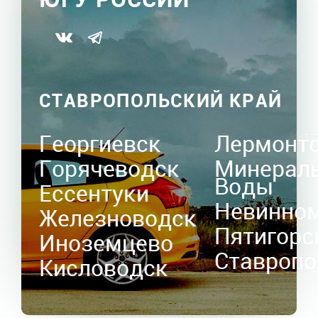
СТАВРОПОЛЬСКИЙ КРАЙ
Георгиевск
Лермонт
Горячеводск
Минерал
Воды
Ессентуки
Невинно
Железноводск
Пятигорс
Иноземцево
Ставропо
Кисловодск