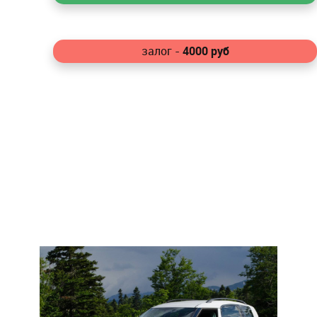
4000
руб
залог -