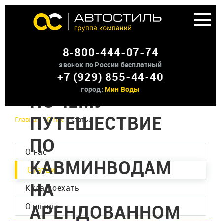
Аренда доп оборудования
8-800-444-07-74
О нас
звонок по России бесплатный
+7 (929) 855-44-40
03.09.2025
Контакты
город:
Мин Воды
ПОЧЕМУ
ПУТЕШЕСТВИЕ
Главная
О нас
Статьи
ПО
О нас
КАВМИНВОДАМ
Статьи
НА
Куда поехать
АРЕНДОВАННОМ
Отзывы